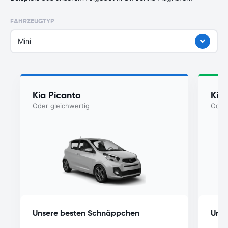
FAHRZEUGTYP
Mini
Kia Picanto
Kia
Oder gleichwertig
Oder 
Unsere besten Schnäppchen
Unse