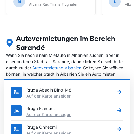
M
L
Albania Rac Tirana Flughafen
Alban
Autovermietungen im Bereich
Sarandë
Wenn Sie nach einem Mietauto in Albanien suchen, aber in
einer anderen Stadt als Sarandë, dann klicken Sie sich bitte
durch zu der
Autovermietung Albanien
-Seite, wo Sie wählen
können, in welcher Stadt in Albanien Sie ein Auto mieten
möchten.
Rruga Abedin Dino 148
Auf der Karte anzeigen
Rruga Flamurit
Auf der Karte anzeigen
Rruga Onhezmi
Auf der Karte anzeigen