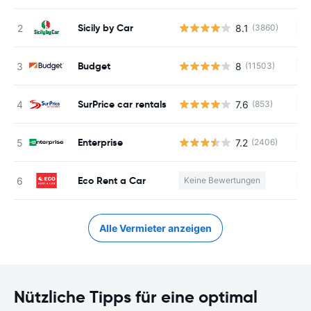
Sicily by Car
8.1
(3860)
Ke
Budget
8
(11503)
Ke
SurPrice car rentals
7.6
(853)
Ke
Enterprise
7.2
(2406)
Ke
Eco Rent a Car
Keine Bewertungen
Ke
Alle Vermieter anzeigen
Nützliche Tipps für eine optimal