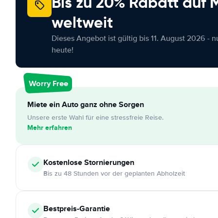
Bis zu 20% Rabatt auf
weltweit
Dieses Angebot ist gültig bis 11. August 2026 - 
heute!
Worry Free
Miete ein Auto ganz ohne Sorgen
Unsere erste Wahl für eine stressfreie Reise.
Mehr erfahren
Kostenlose
Stornierungen
Bis zu 48 Stunden vor der geplanten Abholzeit
Bestpreis-Garantie