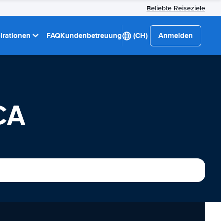
Beliebte Reiseziele
pirationen
FAQ
Kundenbetreuung
(CH)
Anmelden
CA