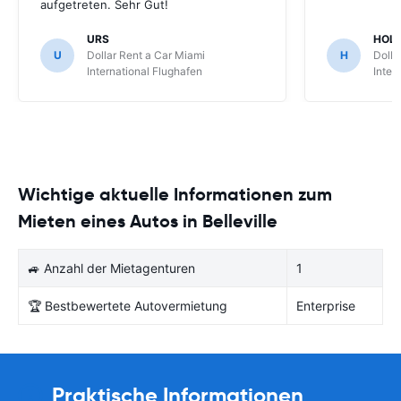
aufgetreten. Sehr Gut!
URS
HOL
U
Dollar Rent a Car Miami
H
Dolla
International Flughafen
Inter
Wichtige aktuelle Informationen zum
Mieten eines Autos in Belleville
🚙 Anzahl der Mietagenturen
1
🏆 Bestbewertete Autovermietung
Enterprise
Praktische Informationen