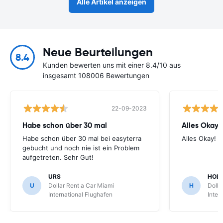
Alle Artikel anzeigen
Neue Beurteilungen
8.4
Kunden bewerten uns mit einer 8.4/10 aus
insgesamt 108006 Bewertungen
22-09-2023
Habe schon über 30 mal
Alles Okay!
Habe schon über 30 mal bei easyterra
Alles Okay!
gebucht und noch nie ist ein Problem
aufgetreten. Sehr Gut!
URS
HOL
U
Dollar Rent a Car Miami
H
Dolla
International Flughafen
Inter