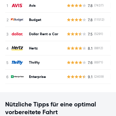
Avis
7.8
(7437)
Ke
Budget
7.8
(11512)
Ke
Dollar Rent a Car
7.5
(5291)
Ke
Hertz
8.1
(8812)
Ke
Thrifty
7.6
(6971)
Ke
Enterprise
9.1
(2409)
Ke
Nützliche Tipps für eine optimal
vorbereitete Fahrt