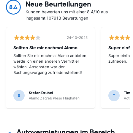
Neue Beurteilungen
8.4
Kunden bewerten uns mit einer 8.4/10 aus
insgesamt 107913 Bewertungen
24-10-2025
Sollten Sie mir nochmal Alamo
Super einfa
Sollten Sie mir nochmal Alamo anbieten,
Super einfach
werde ich einen anderen Vermittler
zufrieden.
wählen. Ansonsten war der
Buchungsvorgang zufriedenstellend!
Stefan Drubel
Timo
S
T
Alamo Zagreb Pleso Flughafen
Activ
Autovermietungen im Bereich