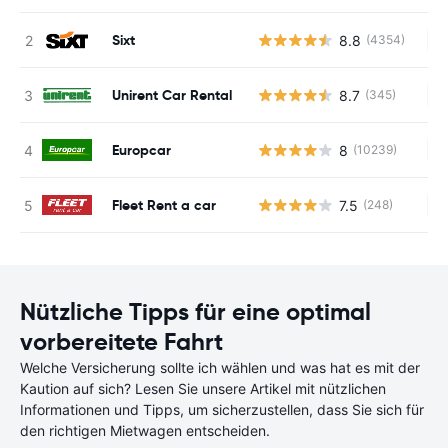
Sixt
8.8
(4354)
Ke
Unirent Car Rental
8.7
(345)
Ke
Europcar
8
(10239)
Ke
Fleet Rent a car
7.5
(248)
Ke
Nützliche Tipps für eine optimal
vorbereitete Fahrt
Welche Versicherung sollte ich wählen und was hat es mit der
Kaution auf sich? Lesen Sie unsere Artikel mit nützlichen
Informationen und Tipps, um sicherzustellen, dass Sie sich für
den richtigen Mietwagen entscheiden.