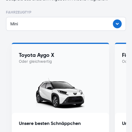
FAHRZEUGTYP
Mini
Toyota Aygo X
Fia
Oder gleichwertig
Oder 
Unsere besten Schnäppchen
Unse