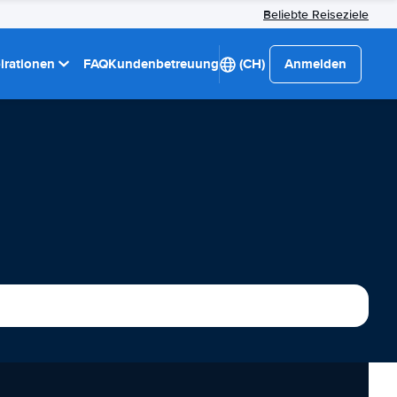
Beliebte Reiseziele
pirationen
FAQ
Kundenbetreuung
(CH)
Anmelden