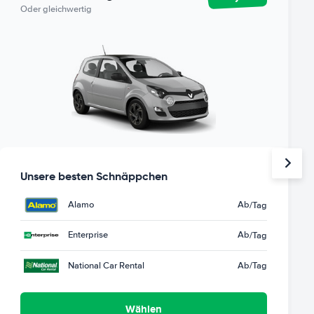
Oder gleichwertig
Unsere besten Schnäppchen
Alamo
Ab
/Tag
Enterprise
Ab
/Tag
National Car Rental
Ab
/Tag
Wählen