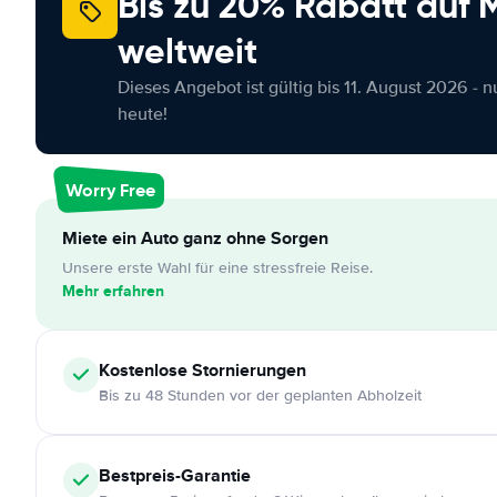
Bis zu 20% Rabatt auf
weltweit
Dieses Angebot ist gültig bis 11. August 2026 - 
heute!
Worry Free
Miete ein Auto ganz ohne Sorgen
Unsere erste Wahl für eine stressfreie Reise.
Mehr erfahren
Kostenlose
Stornierungen
Bis zu 48 Stunden vor der geplanten Abholzeit
Bestpreis-Garantie