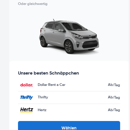
Oder gleichwertig
Unsere besten Schnäppchen
Dollar Rent a Car
Ab
/Tag
Thrifty
Ab
/Tag
Hertz
Ab
/Tag
Wählen