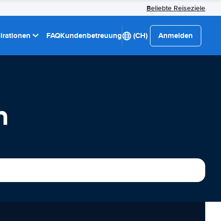
Beliebte Reiseziele
pirationen
FAQ
Kundenbetreuung
(CH)
Anmelden
n