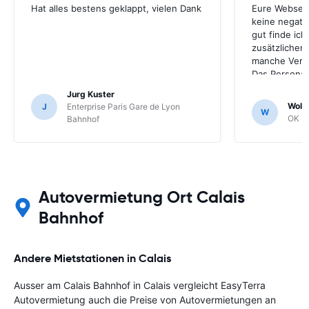
Hat alles bestens geklappt, vielen Dank
Eure Webseite
keine negati
gut finde ich
zusätzlichen
manche Verle
Das Personal
schon etwas 
Jurg Kuster
Eurer Hinwei
Wolf 
J
Enterprise Paris Gare de Lyon
W
Verkaufsshow
OK Mo
Bahnhof
Mobility sehr
Autovermietung Ort Calais
Bahnhof
Andere Mietstationen in Calais
Ausser am Calais Bahnhof in Calais vergleicht EasyTerra
Autovermietung auch die Preise von Autovermietungen an