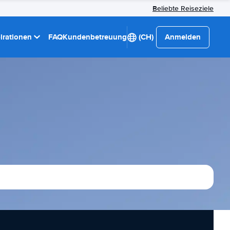
Beliebte Reiseziele
pirationen
FAQ
Kundenbetreuung
(CH)
Anmelden