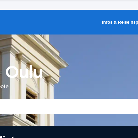
Infos & Reiseins
 Oulu
bote