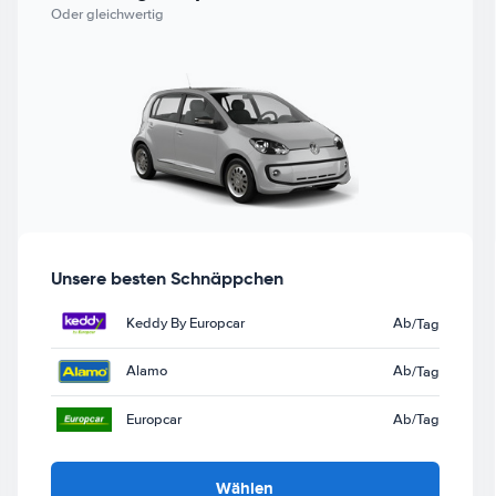
Oder gleichwertig
Unsere besten Schnäppchen
Keddy By Europcar
Ab
/Tag
Alamo
Ab
/Tag
Europcar
Ab
/Tag
Wählen