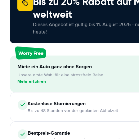
Bis zu 20% Rabatt auf
weltweit
Dieses Angebot ist gültig bis 11. August 2026 - 
heute!
Worry Free
Miete ein Auto ganz ohne Sorgen
Unsere erste Wahl für eine stressfreie Reise.
Mehr erfahren
Kostenlose
Stornierungen
Bis zu 48 Stunden vor der geplanten Abholzeit
Bestpreis-Garantie