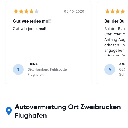
05-10-2020
Gut wie jedes mal!
Bei der Buc
Gut wie jedes mal!
Bei der Buch
Chevrolet ode
Anfang Augus
erhalten und
angegeben, le
erhalten. Da
für meihne K
TRINE
ANG
optimal, trot
T
Sixt Hamburg Fuhlsbüttel
A
GLOB
Schönefeld k
Flughafen
Schön
bekommen.
Autovermietung Ort Zweibrücken
Flughafen