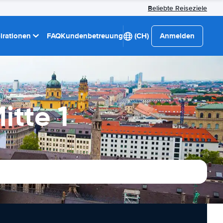
Beliebte Reiseziele
pirationen
FAQ
Kundenbetreuung
(CH)
Anmelden
itte 1