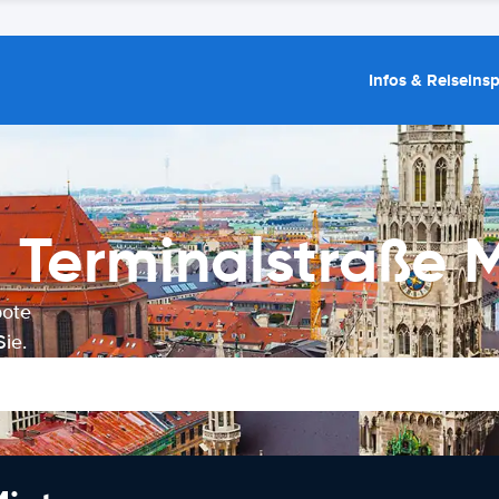
Infos & Reiseins
Terminalstraße M
bote
ie.