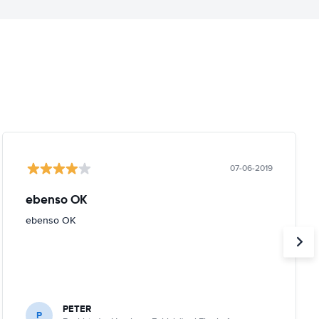
07-06-2019
ebenso OK
ebenso OK
PETER
P