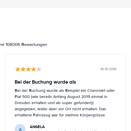
samt 108006 Bewertungen
19-10-2019
Bei der Buchung wurde als
Bei der Buchung wurde als Beispiel ein Chevrolet oder
Fiat 500 (wie bereits Anfang August 2019 einmal in
Dresden erhalten und als super gefunden))
angegeben, leider aber vor Ort nicht erhalten. Das
erhaltene Fahrzeug war für meihne Körpergrösse
(161cm) nicht optimal, trotz Nachfrage in Berlin
ANGELA
Schönefeld kein anderes Fahrzeug bekommen.
A