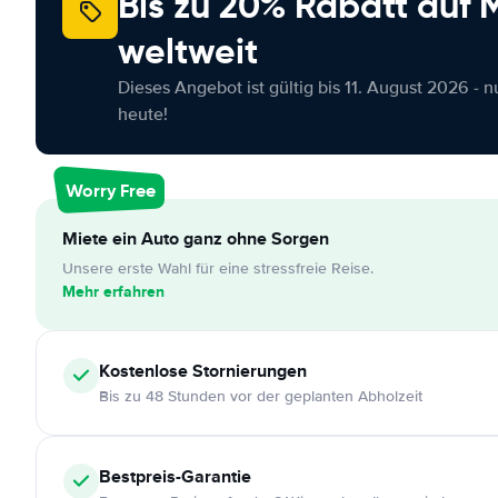
Bis zu 20% Rabatt auf
weltweit
Dieses Angebot ist gültig bis 11. August 2026 - 
heute!
Worry Free
Miete ein Auto ganz ohne Sorgen
Unsere erste Wahl für eine stressfreie Reise.
Mehr erfahren
Kostenlose
Stornierungen
Bis zu 48 Stunden vor der geplanten Abholzeit
Bestpreis-Garantie