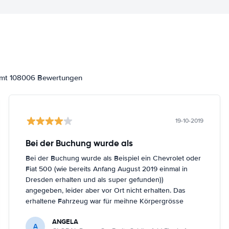
samt 108006 Bewertungen
19-10-2019
Bei der Buchung wurde als
Bei der Buchung wurde als Beispiel ein Chevrolet oder
Fiat 500 (wie bereits Anfang August 2019 einmal in
Dresden erhalten und als super gefunden))
angegeben, leider aber vor Ort nicht erhalten. Das
erhaltene Fahrzeug war für meihne Körpergrösse
(161cm) nicht optimal, trotz Nachfrage in Berlin
ANGELA
Schönefeld kein anderes Fahrzeug bekommen.
A