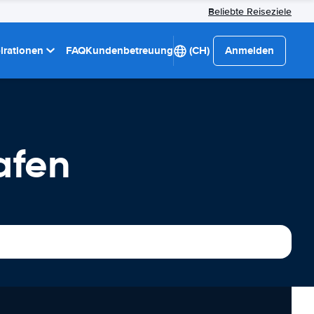
Beliebte Reiseziele
pirationen
FAQ
Kundenbetreuung
(CH)
Anmelden
afen