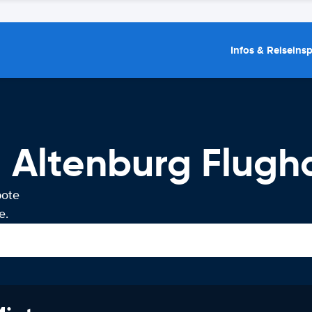
Infos & Reiseins
 Altenburg Flugh
bote
e.