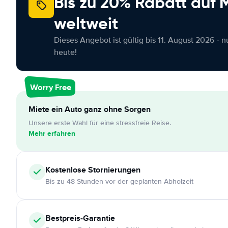
Bis zu 20% Rabatt auf
weltweit
Dieses Angebot ist gültig bis 11. August 2026 - 
heute!
Worry Free
Miete ein Auto ganz ohne Sorgen
Unsere erste Wahl für eine stressfreie Reise.
Mehr erfahren
Kostenlose
Stornierungen
Bis zu 48 Stunden vor der geplanten Abholzeit
Bestpreis-Garantie