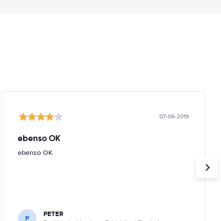
07-06-2019
ebenso OK
ebenso OK
PETER
P