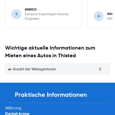
ENRICO
Aline
E
Europcar Kopenhagen Kastrup
A
Alam
Flughafen
Wichtige aktuelle Informationen zum
Mieten eines Autos in Thisted
🚙 Anzahl der Mietagenturen
0
Praktische Informationen
Währung
Danish krone