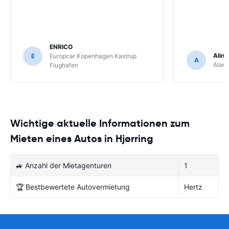
ENRICO
Aline
E
Europcar Kopenhagen Kastrup
A
Alam
Flughafen
Wichtige aktuelle Informationen zum
Mieten eines Autos in Hjørring
🚙 Anzahl der Mietagenturen
1
🏆 Bestbewertete Autovermietung
Hertz