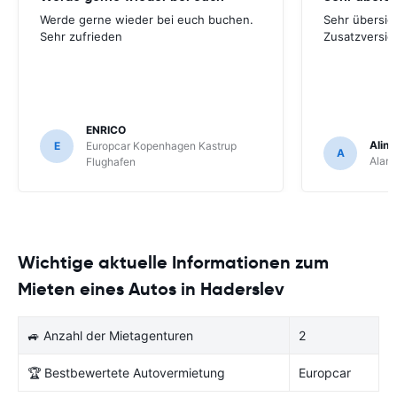
Werde gerne wieder bei euch buchen.
Sehr übersich
Sehr zufrieden
Zusatzversic
ENRICO
Aline
E
Europcar Kopenhagen Kastrup
A
Alam
Flughafen
Wichtige aktuelle Informationen zum
Mieten eines Autos in Haderslev
🚙 Anzahl der Mietagenturen
2
🏆 Bestbewertete Autovermietung
Europcar