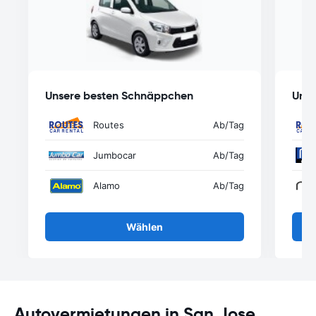
Unsere besten Schnäppchen
Unse
Routes
Ab
/Tag
Jumbocar
Ab
/Tag
Alamo
Ab
/Tag
Wählen
Autovermietungen in San Jose