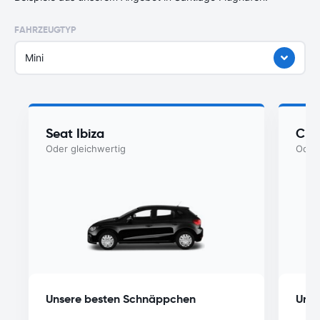
FAHRZEUGTYP
Mini
Seat Ibiza
Che
Oder gleichwertig
Oder 
Unsere besten Schnäppchen
Unse