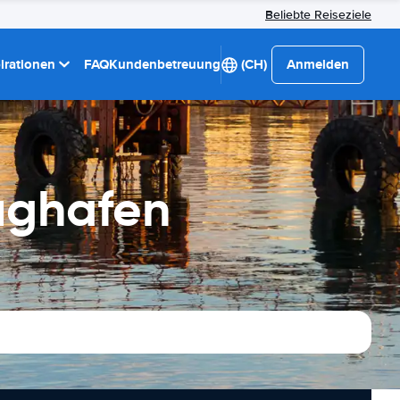
Beliebte Reiseziele
pirationen
FAQ
Kundenbetreuung
(CH)
Anmelden
ughafen