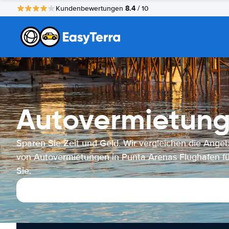
8.4
Kundenbewertungen
/ 10
Autovermietung
Sparen Sie Zeit und Geld. Wir vergleichen die Ange
von Autovermietungen in Punta Arenas Flughafen fü
Sie.