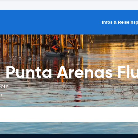
Infos & Reiseins
 Punta Arenas Fl
bote
r