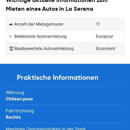
Mieten eines Autos in La Serena
🚙 Anzahl der Mietagenturen
11
⭐ Beliebteste Autovermietung
Europcar
🏆 Bestbewertete Autovermietung
Econorent
Praktische Informationen
Währung
Chilean peso
Fahrtrichtung
Rechts
Maximale Geschwindigkeit in der Stadt