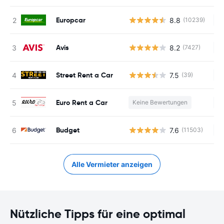
Europcar
8.8
(10239)
Ke
Avis
8.2
(7427)
Ke
Street Rent a Car
7.5
(39)
Ke
Euro Rent a Car
Keine Bewertungen
Ke
Budget
7.6
(11503)
Ke
Alle Vermieter anzeigen
Nützliche Tipps für eine optimal