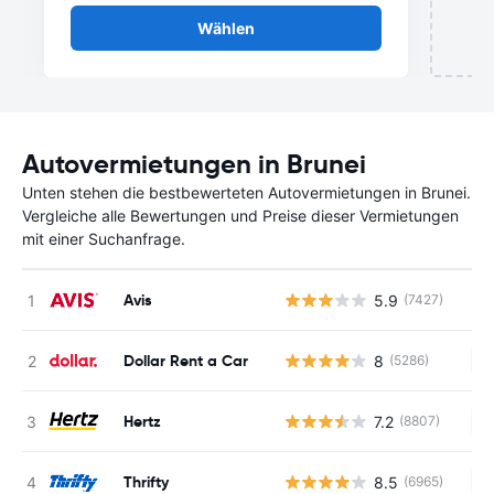
Wählen
Autovermietungen in Brunei
Unten stehen die bestbewerteten Autovermietungen in Brunei.
Vergleiche alle Bewertungen und Preise dieser Vermietungen
mit einer Suchanfrage.
Avis
5.9
(7427)
Dollar Rent a Car
8
(5286)
Ke
Hertz
7.2
(8807)
Ke
Thrifty
8.5
(6965)
Ke