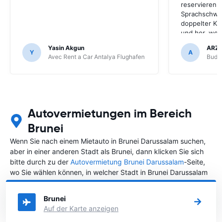
reservieren.
Sprachschwie
doppelter Kr
und her, werd
Unternehmen
Yasin Akgun
ARZ
ich easyterra
Y
A
Avec Rent a Car Antalya Flughafen
Budge
weil die Mie
online-Diens
Flughafen nic
Mietwagen lie
nur über eas
Autovermietungen im Bereich
Brunei
Wenn Sie nach einem Mietauto in Brunei Darussalam suchen,
aber in einer anderen Stadt als Brunei, dann klicken Sie sich
bitte durch zu der
Autovermietung Brunei Darussalam
-Seite,
wo Sie wählen können, in welcher Stadt in Brunei Darussalam
Sie ein Auto mieten möchten.
Brunei
Auf der Karte anzeigen