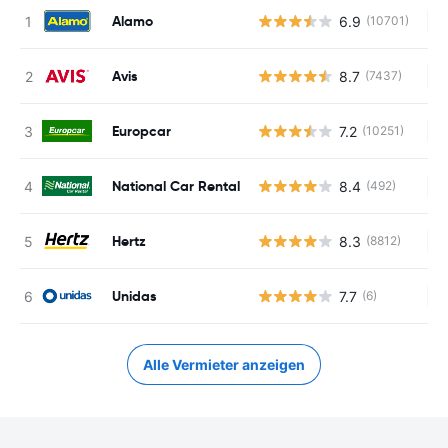
Alamo
6.9
(10701)
Ke
Avis
8.7
(7437)
Ke
Europcar
7.2
(10251)
Ke
National Car Rental
8.4
(492)
Ke
Hertz
8.3
(8812)
Ke
Unidas
7.7
(6)
Ke
Alle Vermieter anzeigen