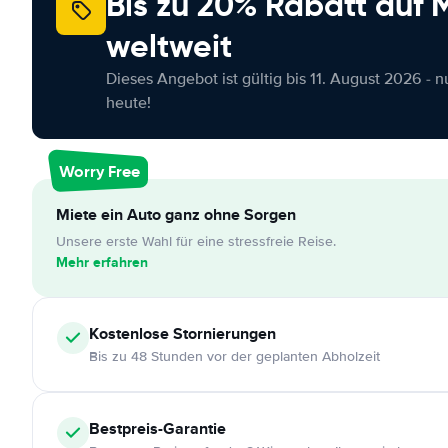
Bis zu 20% Rabatt auf
weltweit
Dieses Angebot ist gültig bis 11. August 2026 - 
heute!
Worry Free
Miete ein Auto ganz ohne Sorgen
Unsere erste Wahl für eine stressfreie Reise.
Mehr erfahren
Kostenlose
Stornierungen
Bis zu 48 Stunden vor der geplanten Abholzeit
Bestpreis-Garantie