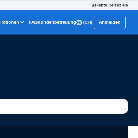
Beliebte Reiseziele
pirationen
FAQ
Kundenbetreuung
(CH)
Anmelden