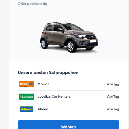
Oder gleichwertig
Unsere besten Schnäppchen
Movida
Ab
/Tag
Localiza Car Rentals
Ab
/Tag
Alamo
Ab
/Tag
Wählen