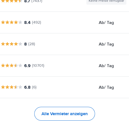
8.7
(7437)
Keine Preise verfügbar
8.4
Ab
/ Tag
(492)
8
Ab
/ Tag
(28)
6.9
Ab
/ Tag
(10701)
6.8
Ab
/ Tag
(6)
Alle Vermieter anzeigen