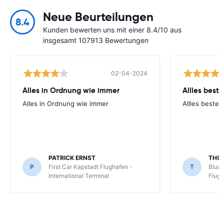
Neue Beurteilungen
8.4
Kunden bewerten uns mit einer 8.4/10 aus
insgesamt 107913 Bewertungen
02-04-2024
Alles in Ordnung wie immer
Allles best
Alles in Ordnung wie immer
Allles beste
PATRICK ERNST
THO
P
First Car Kapstadt Flughafen -
T
Bluu 
International Terminal
Flug