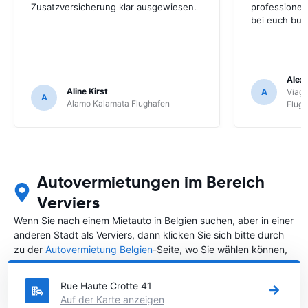
Zusatzversicherung klar ausgewiesen.
professionel
bei euch buc
Alex 
Aline Kirst
A
Viagg
A
Alamo Kalamata Flughafen
Flug
Autovermietungen im Bereich
Verviers
Wenn Sie nach einem Mietauto in Belgien suchen, aber in einer
anderen Stadt als Verviers, dann klicken Sie sich bitte durch
zu der
Autovermietung Belgien
-Seite, wo Sie wählen können,
in welcher Stadt in Belgien Sie ein Auto mieten möchten.
Rue Haute Crotte 41
Auf der Karte anzeigen