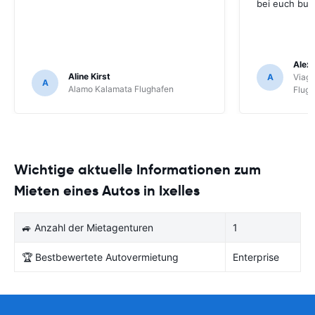
bei euch buc
Alex 
Aline Kirst
A
Viagg
A
Alamo Kalamata Flughafen
Flug
Wichtige aktuelle Informationen zum
Mieten eines Autos in Ixelles
🚙 Anzahl der Mietagenturen
1
🏆 Bestbewertete Autovermietung
Enterprise