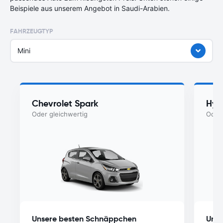
Beispiele aus unserem Angebot in Saudi-Arabien.
FAHRZEUGTYP
Mini
Chevrolet Spark
Hyu
Oder gleichwertig
Oder 
Unsere besten Schnäppchen
Unse