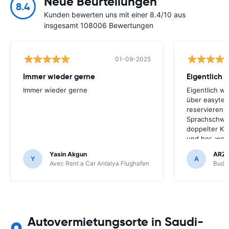
Neue Beurteilungen
8.4
Kunden bewerten uns mit einer 8.4/10 aus
insgesamt 108006 Bewertungen
01-09-2025
Immer wieder gerne
Eigentlich 
Immer wieder gerne
Eigentlich w
über easyter
reservieren.
Sprachschwie
doppelter Kr
und her, werd
Unternehmen
Yasin Akgun
ARZ
ich easyterra
Y
A
Avec Rent a Car Antalya Flughafen
Budge
weil die Mie
online-Diens
Flughafen nic
Mietwagen lie
nur über eas
Autovermietungsorte in Saudi-