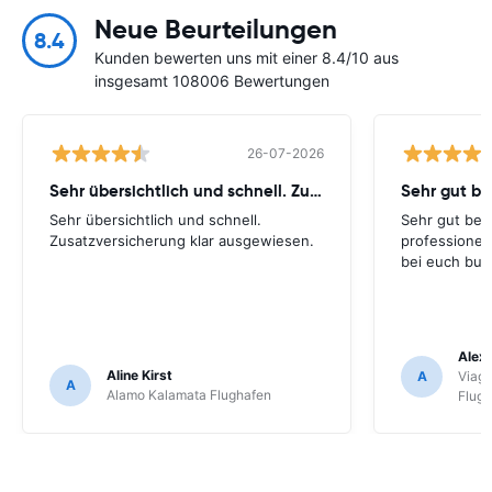
Neue Beurteilungen
8.4
Kunden bewerten uns mit einer 8.4/10 aus
insgesamt 108006 Bewertungen
26-07-2026
Sehr übersichtlich und schnell. Zusatzversicherung
Sehr gut be
Sehr übersichtlich und schnell.
Sehr gut bei
Zusatzversicherung klar ausgewiesen.
professionel
bei euch buc
Alex 
Aline Kirst
A
Viagg
A
Alamo Kalamata Flughafen
Flug