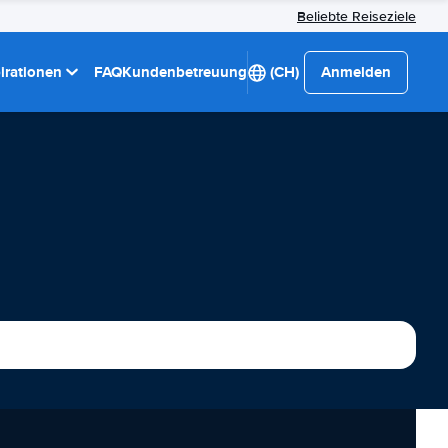
Beliebte Reiseziele
pirationen
FAQ
Kundenbetreuung
(CH)
Anmelden