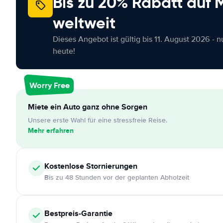
Bis zu 20% Rabatt auf
weltweit
Dieses Angebot ist gültig bis 11. August 2026 - 
heute!
Worry Free
Miete ein Auto ganz ohne Sorgen
Unsere erste Wahl für eine stressfreie Reise.
Mehr erfahren
Kostenlose
Stornierungen
Bis zu 48 Stunden vor der geplanten Abholzeit
Bestpreis-Garantie