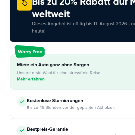
Bis zu 20% Rabatt auf
weltweit
Dieses Angebot ist gültig bis 11. August 2026 - 
heute!
Worry Free
Miete ein Auto ganz ohne Sorgen
Unsere erste Wahl für eine stressfreie Reise.
Mehr erfahren
Kostenlose
Stornierungen
Bis zu 48 Stunden vor der geplanten Abholzeit
Bestpreis-Garantie