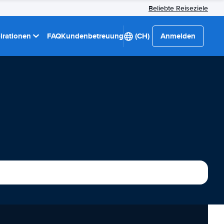
Beliebte Reiseziele
pirationen
FAQ
Kundenbetreuung
(CH)
Anmelden