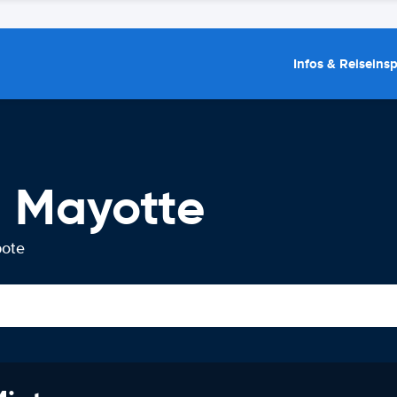
Infos & Reiseins
 Mayotte
bote