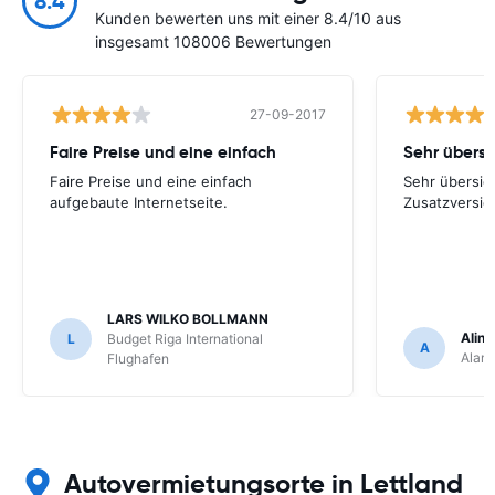
8.4
Kunden bewerten uns mit einer 8.4/10 aus
insgesamt 108006 Bewertungen
27-09-2017
Faire Preise und eine einfach
Faire Preise und eine einfach
Sehr übersich
aufgebaute Internetseite.
Zusatzversic
LARS WILKO BOLLMANN
Aline
L
Budget Riga International
A
Alam
Flughafen
Autovermietungsorte in Lettland