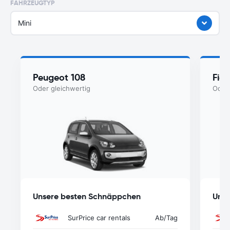
FAHRZEUGTYP
Mini
Peugeot 108
Fiat
Oder gleichwertig
Oder 
Unsere besten Schnäppchen
Unse
SurPrice car rentals
Ab
/Tag