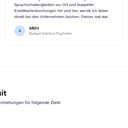
Sprachschwierigkeiten vor Ort und doppelter
Kreditkartenbuchungen hin und her, werde ich lieber
direkt bei den Unternehmen buchen. Dieses mal war
ich easyterra allerdings sehr dankbar, weil die
ARZU
Mietwagenunternehmen ihre online-Dienste für den
A
Budget Istanbul Flughafen
neuen Istanbul-Flughafen nicht aktuallisiert hatten. Ein
Mietwagen lies sich Mitte April 2019 nur über easyterra
buchen.
it
ermietungen für folgende Ziele