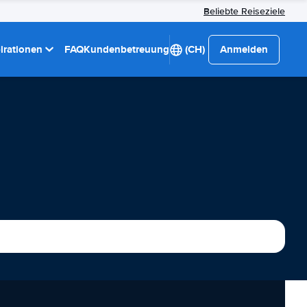
Beliebte Reiseziele
pirationen
FAQ
Kundenbetreuung
(CH)
Anmelden