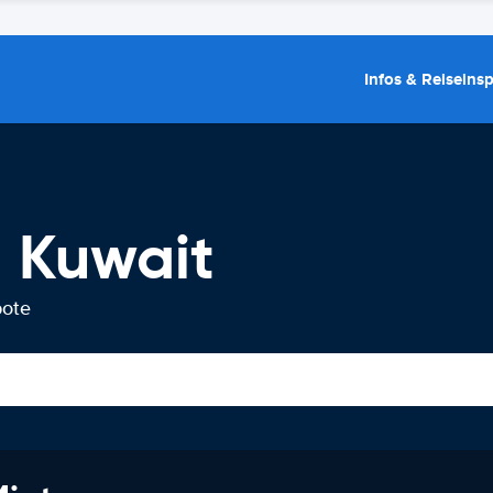
Infos & Reiseins
 Kuwait
bote