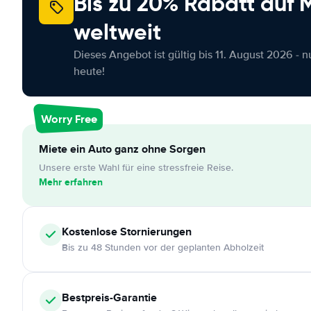
Bis zu 20% Rabatt auf
weltweit
Dieses Angebot ist gültig bis 11. August 2026 - 
heute!
Worry Free
Miete ein Auto ganz ohne Sorgen
Unsere erste Wahl für eine stressfreie Reise.
Mehr erfahren
Kostenlose
Stornierungen
Bis zu 48 Stunden vor der geplanten Abholzeit
Bestpreis-Garantie