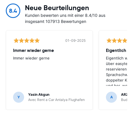
Neue Beurteilungen
8.4
Kunden bewerten uns mit einer 8.4/10 aus
insgesamt 107913 Bewertungen
01-09-2025
Immer wieder gerne
Eigentlich 
Immer wieder gerne
Eigentlich w
über easyter
reservieren.
Sprachschwie
doppelter Kr
und her, werd
Unternehmen
Yasin Akgun
ARZ
ich easyterra
Y
A
Avec Rent a Car Antalya Flughafen
Budge
weil die Mie
online-Diens
Flughafen nic
Mietwagen lie
nur über eas