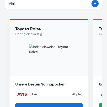
Mini
Toyota Raize
Toy
Oder gleichwertig
Oder 
Unsere besten Schnäppchen
Unse
Avis
Ab
/Tag