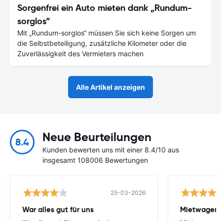
Sorgenfrei ein Auto mieten dank „Rundum-
sorglos“
Mit „Rundum-sorglos“ müssen Sie sich keine Sorgen um
die Selbstbeteiligung, zusätzliche Kilometer oder die
Zuverlässigkeit des Vermieters machen
Alle Artikel anzeigen
Neue Beurteilungen
8.4
Kunden bewerten uns mit einer 8.4/10 aus
insgesamt 108006 Bewertungen
25-03-2026
War alles gut für uns
Mietwagen 