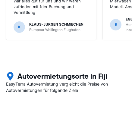
War alles gut für uns und wir waren
Mietwagen w
zufrieden mit fder Buchung und
Modell. Anso
Vermittlung
EGB
KLAUS-JURGEN SCHMIECHEN
E
Hertz
K
Europcar Wellington Flughafen
Inter
Autovermietungsorte in Fiji
EasyTerra Autovermietung vergleicht die Preise von
Autovermietungen für folgende Ziele