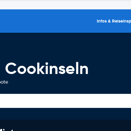
Infos & Reiseins
 Cookinseln
bote