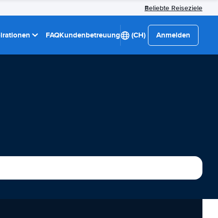
Beliebte Reiseziele
pirationen
FAQ
Kundenbetreuung
(CH)
Anmelden