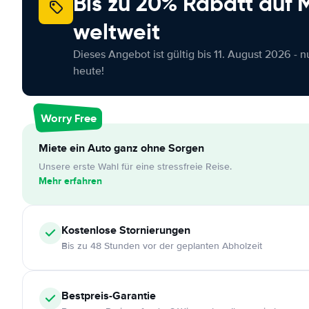
Bis zu 20% Rabatt auf
weltweit
Dieses Angebot ist gültig bis 11. August 2026 - 
heute!
Worry Free
Miete ein Auto ganz ohne Sorgen
Unsere erste Wahl für eine stressfreie Reise.
Mehr erfahren
Kostenlose
Stornierungen
Bis zu 48 Stunden vor der geplanten Abholzeit
Bestpreis-Garantie