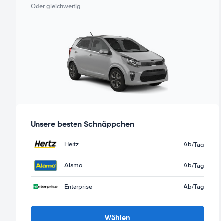
Oder gleichwertig
Unsere besten Schnäppchen
Hertz
Ab
/Tag
Alamo
Ab
/Tag
Enterprise
Ab
/Tag
Wählen