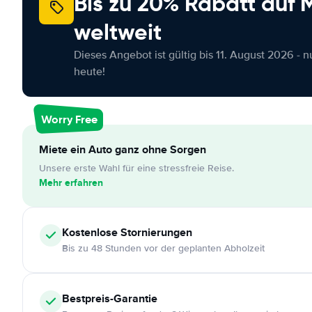
Bis zu 20% Rabatt auf
weltweit
Dieses Angebot ist gültig bis 11. August 2026 - 
heute!
Worry Free
Miete ein Auto ganz ohne Sorgen
Unsere erste Wahl für eine stressfreie Reise.
Mehr erfahren
Kostenlose
Stornierungen
Bis zu 48 Stunden vor der geplanten Abholzeit
Bestpreis-Garantie