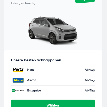
Oder gleichwertig
Unsere besten Schnäppchen
Hertz
Ab
/Tag
Alamo
Ab
/Tag
Enterprise
Ab
/Tag
Wählen