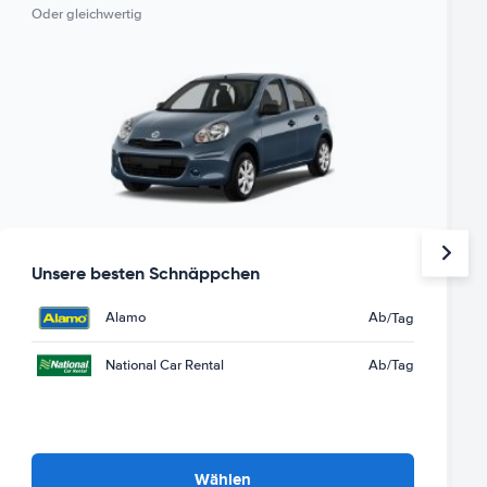
Oder gleichwertig
Unsere besten Schnäppchen
Alamo
Ab
/Tag
National Car Rental
Ab
/Tag
Wählen