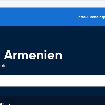
Infos & Reiseins
 Armenien
bote