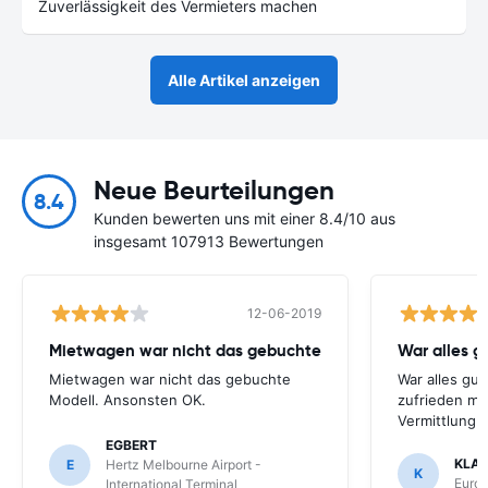
Zuverlässigkeit des Vermieters machen
Alle Artikel anzeigen
Neue Beurteilungen
8.4
Kunden bewerten uns mit einer 8.4/10 aus
insgesamt 107913 Bewertungen
12-06-2019
Mietwagen war nicht das gebuchte
War alles gu
Mietwagen war nicht das gebuchte
War alles gut
Modell. Ansonsten OK.
zufrieden mi
Vermittlung
EGBERT
KLA
E
Hertz Melbourne Airport -
K
Europ
International Terminal