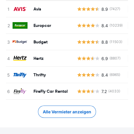
Avis
8.9
(7427)
Ke
Europcar
8.4
(10239)
Ke
Budget
8.8
(11503)
Ke
Hertz
6.9
(8807)
Ke
Thrifty
8.4
(6965)
Ke
FireFly Car Rental
7.2
(4033)
Ke
Alle Vermieter anzeigen