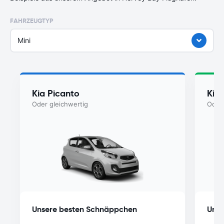
FAHRZEUGTYP
Mini
Kia Picanto
Kia
Oder gleichwertig
Oder 
Unsere besten Schnäppchen
Unse