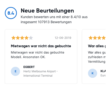
Neue Beurteilungen
8.4
Kunden bewerten uns mit einer 8.4/10 aus
insgesamt 107913 Bewertungen
12-06-2019
Mietwagen war nicht das gebuchte
War alles gu
Mietwagen war nicht das gebuchte
War alles gut
Modell. Ansonsten OK.
zufrieden mi
Vermittlung
EGBERT
KLA
E
Hertz Melbourne Airport -
K
Europ
International Terminal