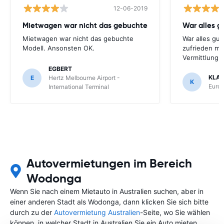
12-06-2019
Mietwagen war nicht das gebuchte
War alles gu
Mietwagen war nicht das gebuchte
War alles gut
Modell. Ansonsten OK.
zufrieden mi
Vermittlung
EGBERT
KLA
E
Hertz Melbourne Airport -
K
Europ
International Terminal
Autovermietungen im Bereich
Wodonga
Wenn Sie nach einem Mietauto in Australien suchen, aber in
einer anderen Stadt als Wodonga, dann klicken Sie sich bitte
durch zu der
Autovermietung Australien
-Seite, wo Sie wählen
können, in welcher Stadt in Australien Sie ein Auto mieten