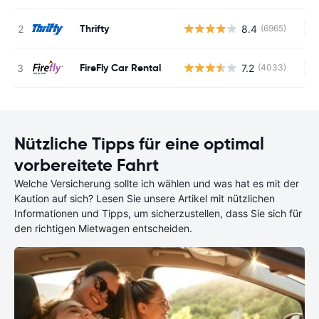
Thrifty
8.4
(6965)
Ke
FireFly Car Rental
7.2
(4033)
Ke
Nützliche Tipps für eine optimal
vorbereitete Fahrt
Welche Versicherung sollte ich wählen und was hat es mit der
Kaution auf sich? Lesen Sie unsere Artikel mit nützlichen
Informationen und Tipps, um sicherzustellen, dass Sie sich für
den richtigen Mietwagen entscheiden.