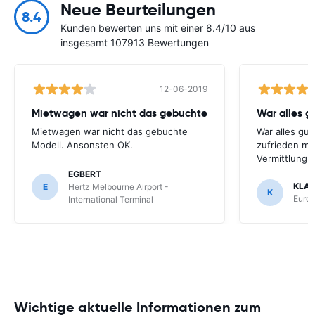
Neue Beurteilungen
8.4
Kunden bewerten uns mit einer 8.4/10 aus
insgesamt 107913 Bewertungen
12-06-2019
Mietwagen war nicht das gebuchte
War alles gu
Mietwagen war nicht das gebuchte
War alles gut
Modell. Ansonsten OK.
zufrieden mi
Vermittlung
EGBERT
KLA
E
Hertz Melbourne Airport -
K
Europ
International Terminal
Wichtige aktuelle Informationen zum