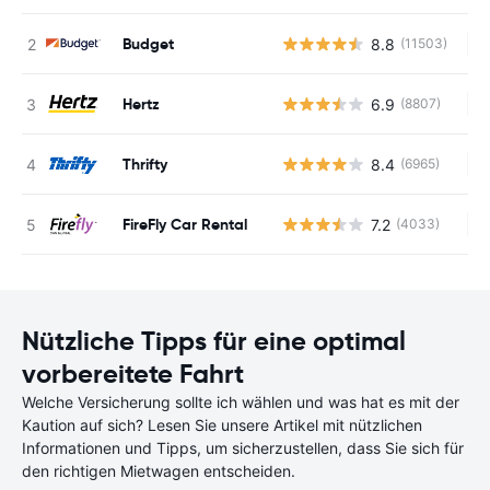
Budget
8.8
(11503)
Ke
Hertz
6.9
(8807)
Ke
Thrifty
8.4
(6965)
Ke
FireFly Car Rental
7.2
(4033)
Ke
Nützliche Tipps für eine optimal
vorbereitete Fahrt
Welche Versicherung sollte ich wählen und was hat es mit der
Kaution auf sich? Lesen Sie unsere Artikel mit nützlichen
Informationen und Tipps, um sicherzustellen, dass Sie sich für
den richtigen Mietwagen entscheiden.