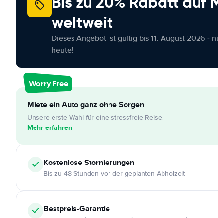
Bis zu 20% Rabatt auf
weltweit
Dieses Angebot ist gültig bis 11. August 2026 - 
heute!
Worry Free
Miete ein Auto ganz ohne Sorgen
Unsere erste Wahl für eine stressfreie Reise.
Mehr erfahren
Kostenlose
Stornierungen
Bis zu 48 Stunden vor der geplanten Abholzeit
Bestpreis-Garantie