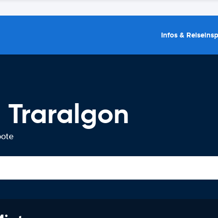
Infos & Reiseins
 Traralgon
bote