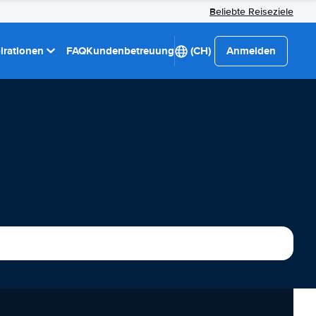
Beliebte Reiseziele
pirationen
FAQ
Kundenbetreuung
(CH)
Anmelden