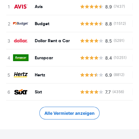
Avis
8.9
(7437)
Ke
Budget
8.8
(11512)
Ke
Dollar Rent a Car
8.5
(5291)
Ke
Europcar
8.4
(10251)
Ke
Hertz
6.9
(8812)
Ke
Sixt
7.7
(4356)
Ke
Alle Vermieter anzeigen