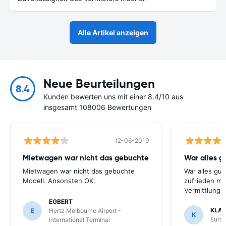
Alle Artikel anzeigen
Neue Beurteilungen
8.4
Kunden bewerten uns mit einer 8.4/10 aus
insgesamt 108006 Bewertungen
12-06-2019
Mietwagen war nicht das gebuchte
War alles gu
Mietwagen war nicht das gebuchte
War alles gut
Modell. Ansonsten OK.
zufrieden mi
Vermittlung
EGBERT
KLA
E
Hertz Melbourne Airport -
K
Europ
International Terminal