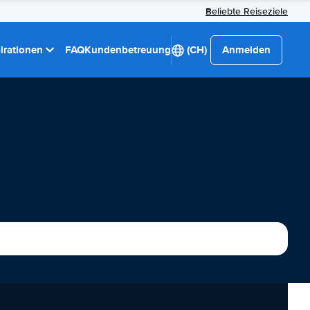
Beliebte Reiseziele
pirationen
FAQ
Kundenbetreuung
(CH)
Anmelden