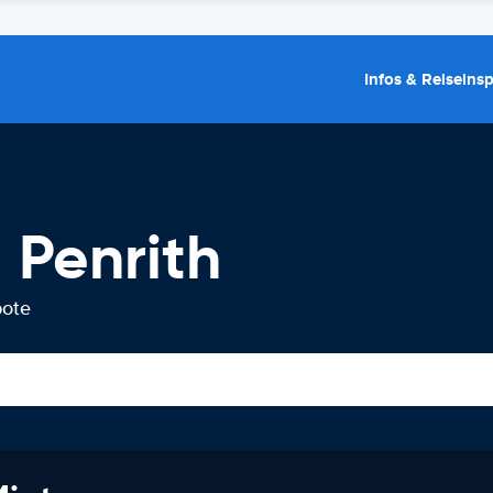
Infos & Reiseins
 Penrith
bote