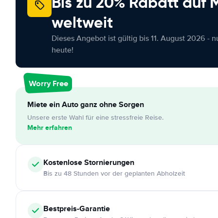
Bis zu 20% Rabatt auf
weltweit
Dieses Angebot ist gültig bis 11. August 2026 - 
heute!
Worry Free
Miete ein Auto ganz ohne Sorgen
Unsere erste Wahl für eine stressfreie Reise.
Mehr erfahren
Kostenlose
Stornierungen
Bis zu 48 Stunden vor der geplanten Abholzeit
Bestpreis-Garantie