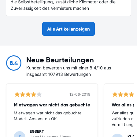
die Selbstbeteiligung, zusätzliche Kilometer oder die
Zuverlässigkeit des Vermieters machen
Alle Artikel anzeigen
Neue Beurteilungen
8.4
Kunden bewerten uns mit einer 8.4/10 aus
insgesamt 107913 Bewertungen
12-06-2019
Mietwagen war nicht das gebuchte
War alles gu
Mietwagen war nicht das gebuchte
War alles gut
Modell. Ansonsten OK.
zufrieden mi
Vermittlung
EGBERT
KLA
E
Hertz Melbourne Airport -