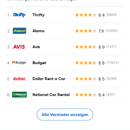
Thrifty
8.4
(6965)
Ke
Alamo
7.9
(10695)
Ke
Avis
8.9
(7427)
Ke
Budget
8.8
(11503)
Ke
Dollar Rent a Car
8.5
(5286)
Ke
National Car Rental
8.4
(491)
Ke
Alle Vermieter anzeigen