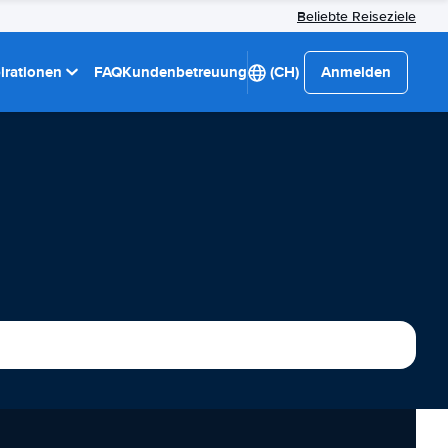
Beliebte Reiseziele
pirationen
FAQ
Kundenbetreuung
(CH)
Anmelden