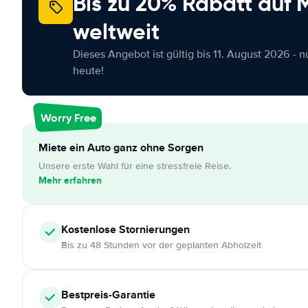
Bis zu 20% Rabatt auf
weltweit
Dieses Angebot ist gültig bis 11. August 2026 - 
heute!
Worry Free
Miete ein Auto ganz ohne Sorgen
Unsere erste Wahl für eine stressfreie Reise.
Mehr erfahren
Kostenlose
Stornierungen
Bis zu 48 Stunden vor der geplanten Abholzeit
Bestpreis-Garantie