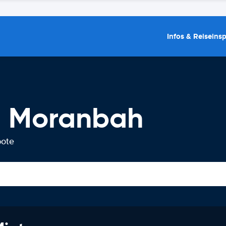
Infos & Reiseins
g Moranbah
bote