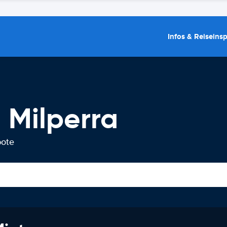
Infos & Reiseins
 Milperra
bote