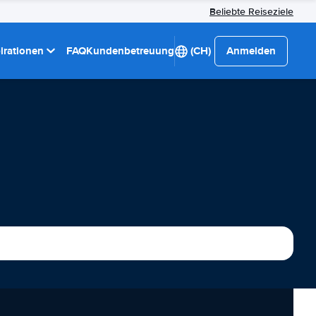
Beliebte Reiseziele
pirationen
FAQ
Kundenbetreuung
(CH)
Anmelden