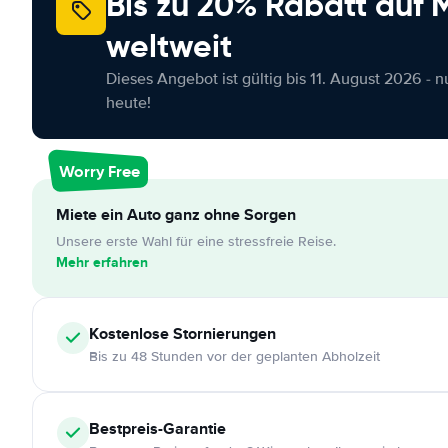
Bis zu 20% Rabatt auf
weltweit
Dieses Angebot ist gültig bis 11. August 2026 - 
heute!
Worry Free
Miete ein Auto ganz ohne Sorgen
Unsere erste Wahl für eine stressfreie Reise.
Mehr erfahren
Kostenlose
Stornierungen
Bis zu 48 Stunden vor der geplanten Abholzeit
Bestpreis-Garantie