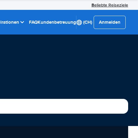
Beliebte Reiseziele
pirationen
FAQ
Kundenbetreuung
(CH)
Anmelden