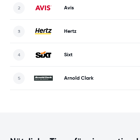
Avis
Hertz
Sixt
Arnold Clark