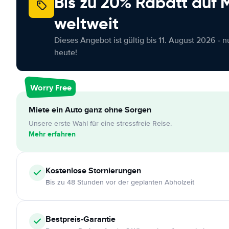
Bis zu 20% Rabatt auf
weltweit
Dieses Angebot ist gültig bis 11. August 2026 - 
heute!
Worry Free
Miete ein Auto ganz ohne Sorgen
Unsere erste Wahl für eine stressfreie Reise.
Mehr erfahren
Kostenlose
Stornierungen
Bis zu 48 Stunden vor der geplanten Abholzeit
Bestpreis-Garantie