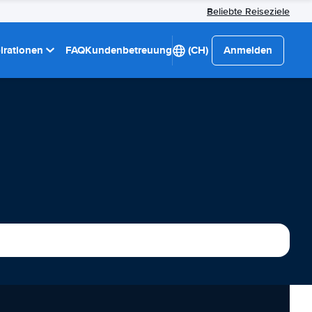
Beliebte Reiseziele
pirationen
FAQ
Kundenbetreuung
(CH)
Anmelden