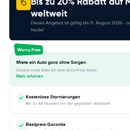
Bis zu 20% Rabatt auf
weltweit
Dieses Angebot ist gültig bis 11. August 2026 - 
heute!
Worry Free
Miete ein Auto ganz ohne Sorgen
Unsere erste Wahl für eine stressfreie Reise.
Mehr erfahren
Kostenlose
Stornierungen
Bis zu 48 Stunden vor der geplanten Abholzeit
Bestpreis-Garantie