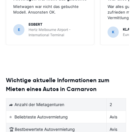
Mietwagen war nicht das gebuchte
War alles gut
Modell. Ansonsten OK.
zufrieden mi
Vermittlung
EGBERT
KLA
E
Hertz Melbourne Airport -
K
Europ
International Terminal
Wichtige aktuelle Informationen zum
Mieten eines Autos in Carnarvon
🚙 Anzahl der Mietagenturen
2
⭐ Beliebteste Autovermietung
Avis
🏆 Bestbewertete Autovermietung
Avis